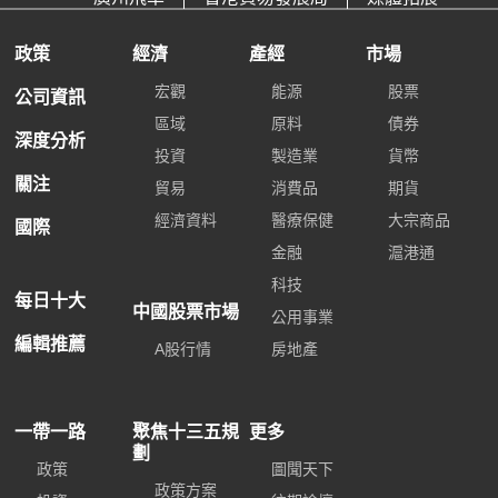
政策
經濟
產經
市場
宏觀
能源
股票
公司資訊
區域
原料
債券
深度分析
投資
製造業
貨幣
關注
貿易
消費品
期貨
經濟資料
醫療保健
大宗商品
國際
金融
滬港通
科技
每日十大
中國股票市場
公用事業
編輯推薦
A股行情
房地產
一帶一路
聚焦十三五規
更多
劃
政策
圖聞天下
政策方案