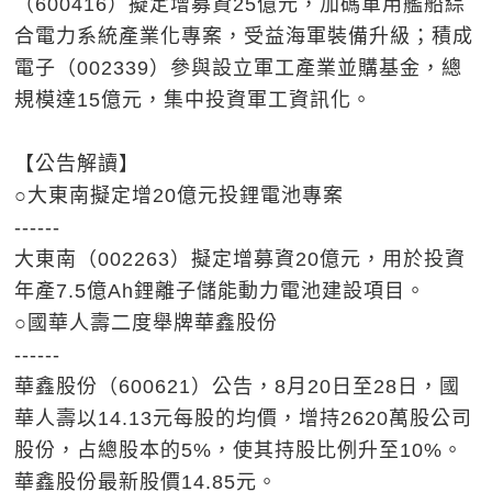
（600416）擬定增募資25億元，加碼軍用艦船綜
合電力系統產業化專案，受益海軍裝備升級；積成
電子（002339）參與設立軍工產業並購基金，總
規模達15億元，集中投資軍工資訊化。
【公告解讀】
○大東南擬定增20億元投鋰電池專案
------
大東南（002263）擬定增募資20億元，用於投資
年產7.5億Ah鋰離子儲能動力電池建設項目。
○國華人壽二度舉牌華鑫股份
------
華鑫股份（600621）公告，8月20日至28日，國
華人壽以14.13元每股的均價，增持2620萬股公司
股份，占總股本的5%，使其持股比例升至10%。
華鑫股份最新股價14.85元。