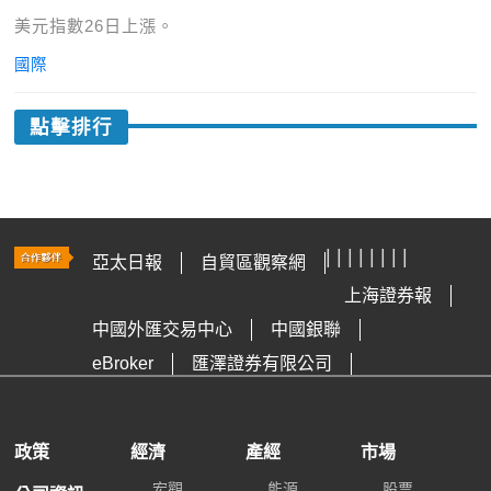
美元指數26日上漲。
國際
點擊排行
|
|
|
|
|
|
|
|
亞太日報
自貿區觀察網
上海證券報
中國外匯交易中心
中國銀聯
eBroker
匯澤證券有限公司
廣州飛卓
香港貿易發展局
政策
經濟
產經
市場
宏觀
能源
股票