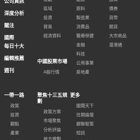
公司資訊
區域
原料
債券
深度分析
投資
製造業
貨幣
關注
貿易
消費品
期貨
經濟資料
醫療保健
大宗商品
國際
金融
滬港通
每日十大
科技
編輯推薦
中國股票市場
公用事業
週刊
A股行情
房地產
一帶一路
聚焦十三五規
更多
劃
政策
圖聞天下
政策方案
投資
往期論壇
市場聚焦
觀點
銀聯智策
分析評論
產業
短訊
地方規劃