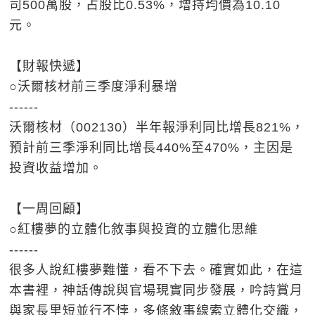
司500萬股，占股比0.53%，增持均價為10.10
元。
【財報快遞】
○沃爾核材前三季度淨利暴增
------
沃爾核材（002130）半年報淨利同比增長821%，
預計前三季淨利同比增長440%至470%，主因是
投資收益增加。
【一周回顧】
○紅樓夢的立體化敘事與投資的立體化思維
------
很多人說紅樓夢難懂，看不下去。確實如此，在這
本書裡，神話傳說與官場現實同步發展，吟詩賞月
與家長里短並行不悖，多條敘事線索立體化交織，