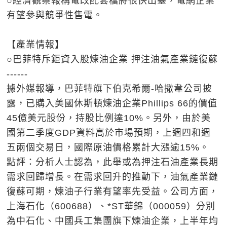
○經濟觀察報稱電改配套檔將很快出臺，電網企業
有望參與競爭性售電。
【產業情報】
○巴菲特斥鉅資入股煉油企業 押注油氣產業鏈復蘇
------
據外媒報導，巴菲特旗下伯克希爾-哈撒韋公司披
露，已購入美國休斯頓煉油企業Phillips 66的價值
45億美元股份，持股比例達10%。另外，由於美
國第二季度GDP資料高於市場預期，上週四和週
五兩個交易日，國際原油價格累計大漲逾15%。
點評：分析人士認為，此舉或為押注石油產業長期
需求回歸增長。在需求回升的推動下，油氣產業鏈
復蘇可期，煉油子行業有望率先受益。公司方面，
上海石化（600688）、*ST華錦（000059）分別
為中石化、中國兵工集團旗下煉油企業，上半年均