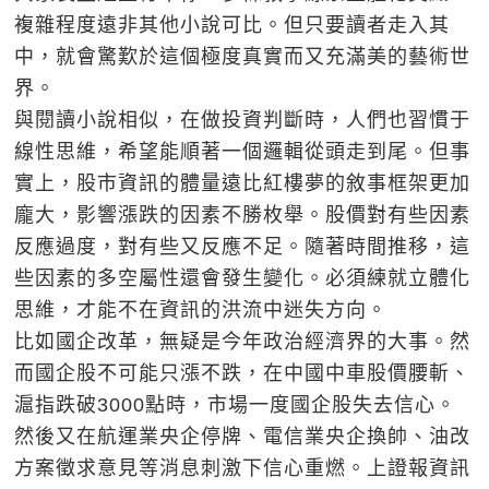
複雜程度遠非其他小說可比。但只要讀者走入其
中，就會驚歎於這個極度真實而又充滿美的藝術世
界。
與閱讀小說相似，在做投資判斷時，人們也習慣于
線性思維，希望能順著一個邏輯從頭走到尾。但事
實上，股市資訊的體量遠比紅樓夢的敘事框架更加
龐大，影響漲跌的因素不勝枚舉。股價對有些因素
反應過度，對有些又反應不足。隨著時間推移，這
些因素的多空屬性還會發生變化。必須練就立體化
思維，才能不在資訊的洪流中迷失方向。
比如國企改革，無疑是今年政治經濟界的大事。然
而國企股不可能只漲不跌，在中國中車股價腰斬、
滬指跌破3000點時，市場一度國企股失去信心。
然後又在航運業央企停牌、電信業央企換帥、油改
方案徵求意見等消息刺激下信心重燃。上證報資訊