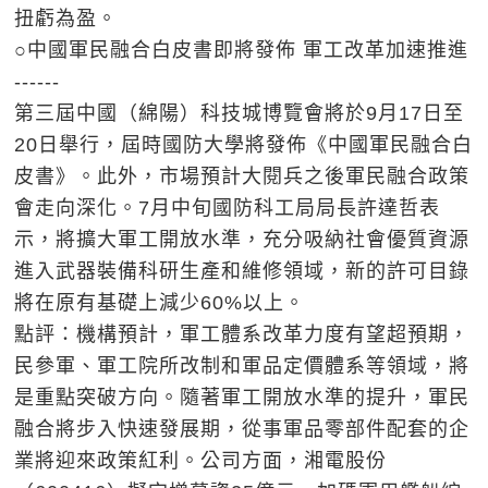
扭虧為盈。
○中國軍民融合白皮書即將發佈 軍工改革加速推進
------
第三屆中國（綿陽）科技城博覽會將於9月17日至
20日舉行，屆時國防大學將發佈《中國軍民融合白
皮書》。此外，市場預計大閱兵之後軍民融合政策
會走向深化。7月中旬國防科工局局長許達哲表
示，將擴大軍工開放水準，充分吸納社會優質資源
進入武器裝備科研生產和維修領域，新的許可目錄
將在原有基礎上減少60%以上。
點評：機構預計，軍工體系改革力度有望超預期，
民參軍、軍工院所改制和軍品定價體系等領域，將
是重點突破方向。隨著軍工開放水準的提升，軍民
融合將步入快速發展期，從事軍品零部件配套的企
業將迎來政策紅利。公司方面，湘電股份