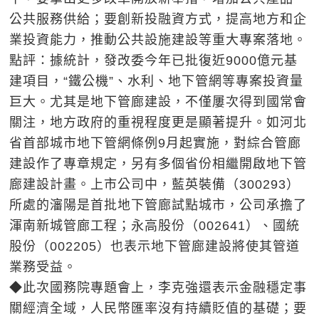
公共服務供給；要創新投融資方式，提高地方和企
業投資能力，推動公共設施建設等重大專案落地。
點評：據統計，發改委今年已批復近9000億元基
建項目，“鐵公機”、水利、地下管網等專案投資量
巨大。尤其是地下管廊建設，不僅屢次得到國常會
關注，地方政府的重視程度更是顯著提升。如河北
省首部城市地下管網條例9月起實施，對綜合管廊
建設作了專章規定，另有多個省份相繼開啟地下管
廊建設計畫。上市公司中，藍英裝備（300293）
所處的瀋陽是首批地下管廊試點城市，公司承擔了
渾南新城管廊工程；永高股份（002641）、國統
股份（002205）也表示地下管廊建設將使其管道
業務受益。
◆此次國務院專題會上，李克強還表示金融穩定事
關經濟全域，人民幣匯率沒有持續貶值的基礎；要