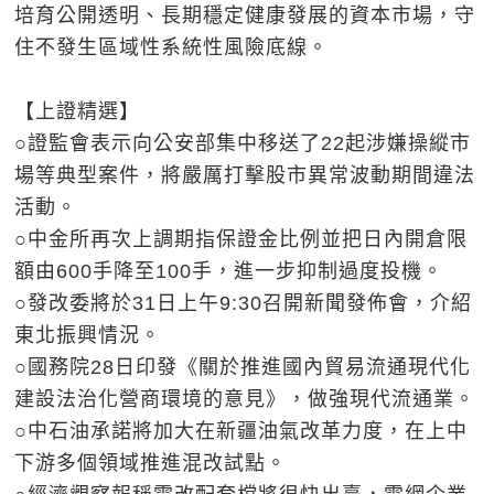
培育公開透明、長期穩定健康發展的資本市場，守
住不發生區域性系統性風險底線。
【上證精選】
○證監會表示向公安部集中移送了22起涉嫌操縱市
場等典型案件，將嚴厲打擊股市異常波動期間違法
活動。
○中金所再次上調期指保證金比例並把日內開倉限
額由600手降至100手，進一步抑制過度投機。
○發改委將於31日上午9:30召開新聞發佈會，介紹
東北振興情況。
○國務院28日印發《關於推進國內貿易流通現代化
建設法治化營商環境的意見》，做強現代流通業。
○中石油承諾將加大在新疆油氣改革力度，在上中
下游多個領域推進混改試點。