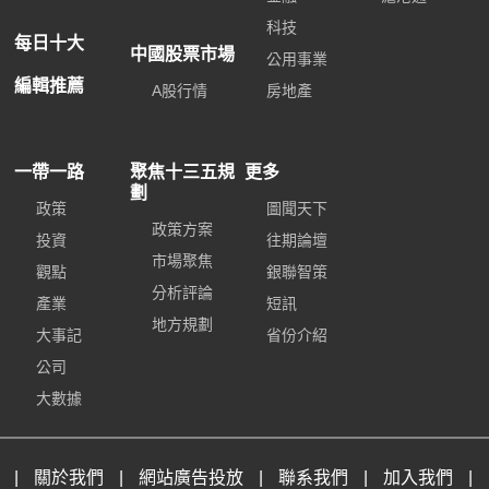
科技
每日十大
中國股票市場
公用事業
編輯推薦
A股行情
房地產
一帶一路
聚焦十三五規
更多
劃
政策
圖聞天下
政策方案
投資
往期論壇
市場聚焦
觀點
銀聯智策
分析評論
產業
短訊
地方規劃
大事記
省份介紹
公司
大數據
|
關於我們
|
網站廣告投放
|
聯系我們
|
加入我們
|