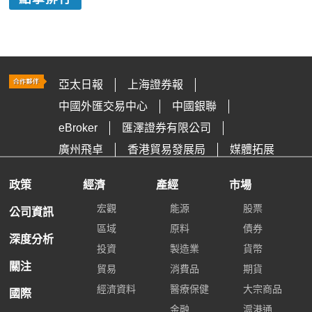
亞太日報
上海證券報
中國外匯交易中心
中國銀聯
eBroker
匯澤證券有限公司
廣州飛卓
香港貿易發展局
媒體拓展
政策
經濟
產經
市場
宏觀
能源
股票
公司資訊
區域
原料
債券
深度分析
投資
製造業
貨幣
關注
貿易
消費品
期貨
經濟資料
醫療保健
大宗商品
國際
金融
滬港通