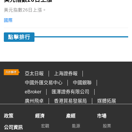
美元指數26日上漲。
國際
點擊排行
亞太日報
上海證券報
中國外匯交易中心
中國銀聯
eBroker
匯澤證券有限公司
廣州飛卓
香港貿易發展局
媒體拓展
政策
經濟
產經
市場
宏觀
能源
股票
公司資訊