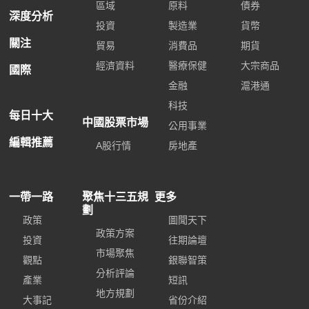
區域
原料
債券
深度分析
投資
製造業
貨幣
關注
貿易
消費品
期貨
經濟資料
醫療保健
大宗商品
國際
金融
滬港通
科技
每日十大
中國股票市場
公用事業
編輯推薦
A股行情
房地產
一帶一路
聚焦十三五規
更多
劃
政策
圖聞天下
政策方案
投資
往期論壇
市場聚焦
觀點
銀聯智策
分析評論
產業
短訊
地方規劃
大事記
省份介紹