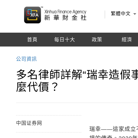
繁體中文
首頁
每日十大
政策
經濟
編輯推薦
公司資訊
多名律師詳解“瑞幸造假
麼代價？
中国证券网
瑞幸——這家成立