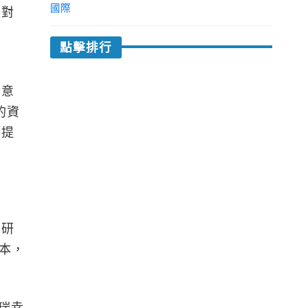
國際
面對
層
點擊排行
實意
的資
幅提
投研
成本，