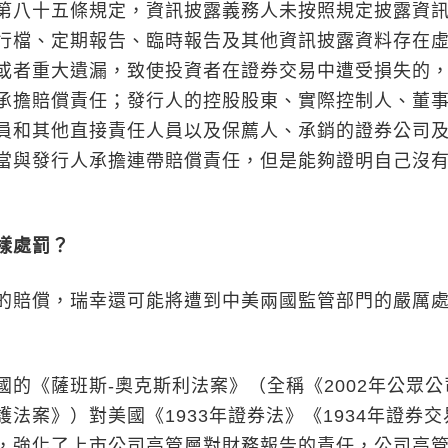
八十五條規定，資訊披露義務人未按照規定披露資
行檔、定期報告、臨時報告及其他資訊披露資料存在
或者重大遺漏，致使投資者在證券交易中遭受損失的
承擔賠償責任；發行人的控股股東、實際控制人、董
員和其他直接責任人員以及保薦人、承銷的證券公司
當與發行人承擔連帶賠償責任，但是能夠證明自己沒
樣處罰？
賠償，瑞幸還可能將遭到中美兩國監管部門的嚴厲
《薩班斯-奧克斯利法案》（全稱《2002年公眾公
法案》）對美國《1933年證券法》《1934年證券交
，強化了上市公司高管層對財務報告的責任，公司高