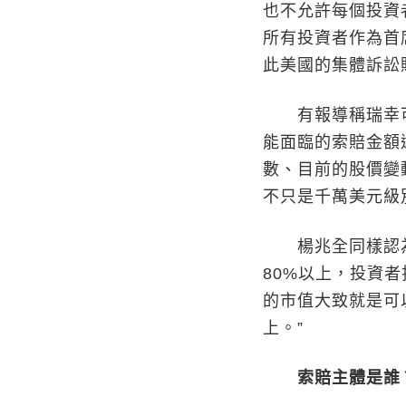
也不允許每個投資
所有投資者作為首
此美國的集體訴訟
有報導稱瑞幸可能
能面臨的索賠金額
數、目前的股價變
不只是千萬美元級
楊兆全同樣認為
80%以上，投資
的市值大致就是可
上。”
索賠主體是誰