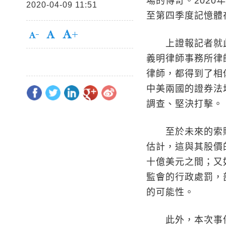
場的傳奇。2020
2020-04-09 11:51
至第四季度記憶體
上證報記者就此
義明律師事務所律
律師，都得到了相
中美兩國的證券法
調查、堅決打擊。
至於未來的索賠金
估計，這與其股價
十億美元之間；又
監會的行政處罰，
的可能性。
此外，本次事件