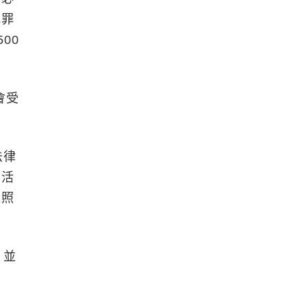
犯罪
00
會受
法律
易活
依照
，並