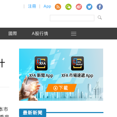
|
注冊
|
App
國際
A股行情
什
本市
最新新聞