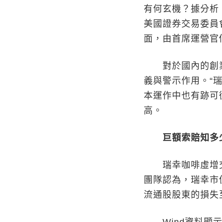
有何玄機？據分析
美國證券交易委員
面，由首席運營官
對於國內的創業
義與警示作用。“
本運作中也有跡可
高。
巨額索賠知多
瑞幸咖啡虛增交
團隊認為，瑞幸市
流通股股東的損失