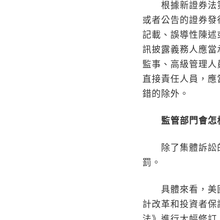
根據新證券法第
或者公告的證券發
記載、誤導性陳述
訊披露義務人應當
監事、高級管理人
直接責任人員，應
錯的除外。
監管部門會怎
除了集體訴訟的
罰。
具體來看，美國的
計改革和投資者保護
法》進行大幅修訂