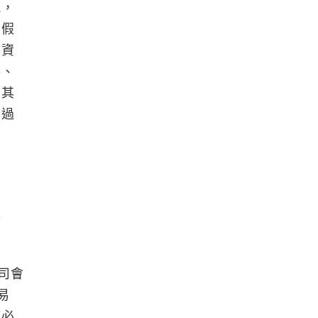
訊，
虛假
，資
事、
及其
有過
處
司會
易
管必