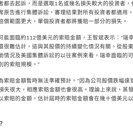
者都去起訴，而是選取1名或幾名損失較大的投資者，
席原告進行集體訴訟，審理結果對所有投資者都適用
賠償範圍更大，單個投資者都將獲賠一部分的損失。
面臨約112億美元的索賠金額，王智斌表示：“瑞
還很難估計，這與其股價的持續變化情況有關。從股
動情況及美國集體訴訟的以往案例來看，瑞幸面臨的
別的索賠規模。”
索賠金額暫時無法準確預計。“因為公司股價跌幅達
者損失很大，相應索賠金額也會很高。理論上來說，蒸
以索賠的金額。估計屆時的索賠金額會在幾十億美元
？