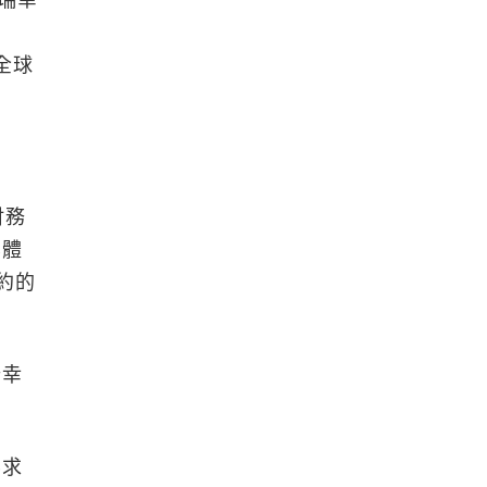
有瑞幸
達
全球
財務
集體
紐約的
瑞幸
要求