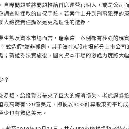
，自曝問題並將問題推給首席運營官個人，或是公司
會調查時採取的自保手段。若案件上升到刑事犯罪的
個人總攬責任顯然是更為理性的選擇。
生態及資本市場而言，瑞幸這一案例都有極強的現
瑞幸式造假”並非孤例，其手法在A股市場部分上市公司
循；新證券法實施後，國內資本市場的懲處力度將大
少？
易額，給投資者帶來了巨大的經濟損失。老虎證券
值最高時有129億美元，即便以60%計算股東的平均
至少也有數億美元。