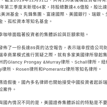
截至2019年12月31日，共有158家機構投資者持
9年第三季度末新增64家，持股總數達4.6億股，股比
中包括美洲基金、先鋒集團、富達國際、美國銀行、瑞銀、
金、孤松資本等知名基金。
咖啡面臨著投資者的集體訴訟與巨額索賠。
了一份長達89頁的沽空報告，表示瑞幸捏造公司
瑞幸商業模式進行質疑之際，就有多家美國律所發起
lancy Prongay &Murray律所、Schall律所，
uqi律所、Rosen律所和Pomerantz律所等知名律所。
造假後，國內多名律師也開始接受中國投資者起訴
訟案件。
國內情況不同的是，美國證券集體訴訟的特點是不