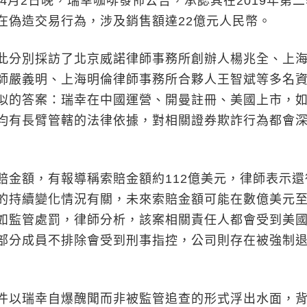
年4月2日晚，瑞幸咖啡發佈公告，承認其在2019年第
在偽造交易行為，涉及銷售額達22億元人民幣。
分別採訪了北京威諾律師事務所創辦人楊兆全、上
師嚴義明、上海明倫律師事務所合夥人王智斌等多名
似的答案：瑞幸在中國運營、開曼註冊、美國上市，
均有長臂管轄的法律依據，對相關證券欺詐行為都會
額，有報導稱索賠金額約112億美元，律師表示還
的持續變化情況有關，未來索賠金額可能在數億美元
如監管處罰，律師分析，該案相關責任人都會受到美
部分成員不排除會受到刑事指控，公司則存在被強制
以瑞幸自爆醜聞而非被監管追查的形式浮出水面，