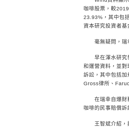
Wind資料顯示，
咖啡股票，較201
23.93%，其
資本研究投資者基
毫無疑問，瑞幸
早在渾水研究發佈
和運營資料，並對
訴訟，其中包括加州的G
Gross律所、Far
在瑞幸自爆財務
咖啡的民事賠償訴
王智斌介紹，與