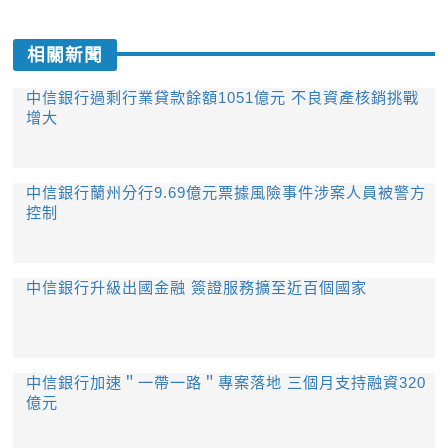
相關新聞
中信銀行過剩行業貸款餘額1051億元 不良資產核銷挑戰
增大
中信銀行蘭州分行9.69億元票據風險事件涉案人員被警方
控制
中信銀行升級出國金融 簽證服務擴至近百個國家
中信銀行加速＂一帶一路＂專案落地 三個月支持融資320
億元