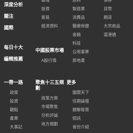
區域
原料
債券
深度分析
投資
製造業
貨幣
關注
貿易
消費品
期貨
經濟資料
醫療保健
大宗商品
國際
金融
滬港通
科技
每日十大
中國股票市場
公用事業
編輯推薦
A股行情
房地產
一帶一路
聚焦十三五規
更多
劃
政策
圖聞天下
政策方案
投資
往期論壇
市場聚焦
觀點
銀聯智策
分析評論
產業
短訊
地方規劃
大事記
省份介紹