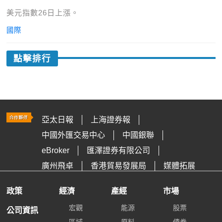
美元指數26日上漲。
國際
點擊排行
亞太日報
上海證券報
中國外匯交易中心
中國銀聯
eBroker
匯澤證券有限公司
廣州飛卓
香港貿易發展局
媒體拓展
政策
經濟
產經
市場
宏觀
能源
股票
公司資訊