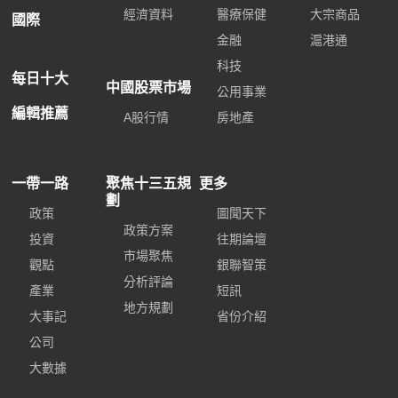
經濟資料
醫療保健
大宗商品
國際
金融
滬港通
科技
每日十大
中國股票市場
公用事業
編輯推薦
A股行情
房地產
一帶一路
聚焦十三五規
更多
劃
政策
圖聞天下
政策方案
投資
往期論壇
市場聚焦
觀點
銀聯智策
分析評論
產業
短訊
地方規劃
大事記
省份介紹
公司
大數據