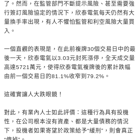
了。然而，在監管部門不斷提示風險、甚至需要強
行簽訂風險協定的情況下，欣泰電氣每天仍然有大
量換手率出現，有人不懼怕監管和利空風險大量買
入。
一個直觀的表現是，在此前複牌30個交易日中的最
後一天，欣泰電氣以3.03元封死漲停，全天成交量
高達5721萬元，使得欣泰電氣複牌後的累計跌幅
由前一個交易日的81.1%收窄到79.2%。
這確實讓人大跌眼鏡！
對此，有業內人士如此評價：這種行為具有投機
性，在公司根本沒有資產、都是大量債務的情況
下，投機者如果寄望於政策給予“緩刑”，則會真正
“傻掉”。