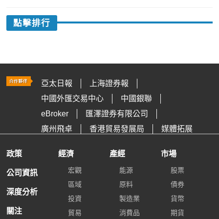
點擊排行
亞太日報
上海證券報
中國外匯交易中心
中國銀聯
eBroker
匯澤證券有限公司
廣州飛卓
香港貿易發展局
媒體拓展
政策
經濟
產經
市場
宏觀
能源
股票
公司資訊
區域
原料
債券
深度分析
投資
製造業
貨幣
關注
貿易
消費品
期貨