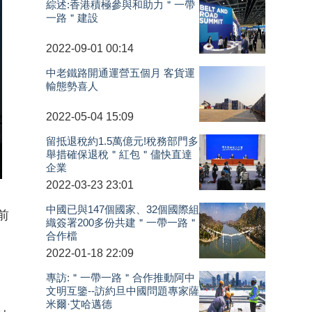
綜述:香港積極參與和助力＂一帶
一路＂建設
2022-09-01 00:14
中老鐵路開通運營五個月 客貨運
輸態勢喜人
2022-05-04 15:09
留抵退稅約1.5萬億元!稅務部門多
舉措確保退稅＂紅包＂儘快直達
企業
2022-03-23 23:01
中國已與147個國家、32個國際組
前
織簽署200多份共建＂一帶一路＂
合作檔
2022-01-18 22:09
專訪:＂一帶一路＂合作推動阿中
文明互鑒--訪約旦中國問題專家薩
米爾·艾哈邁德