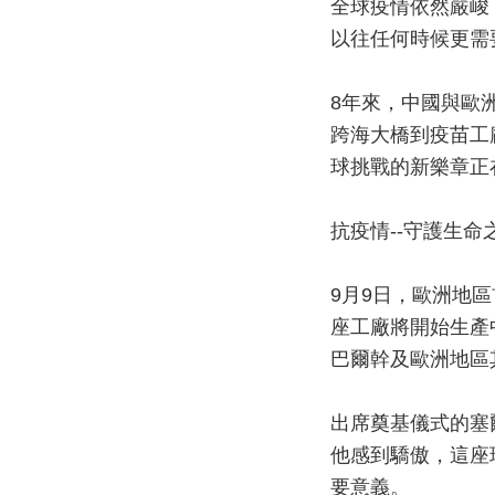
全球疫情依然嚴峻
以往任何時候更需
8年來，中國與歐
跨海大橋到疫苗工
球挑戰的新樂章正
抗疫情--守護生命
9月9日，歐洲地
座工廠將開始生產
巴爾幹及歐洲地區
出席奠基儀式的塞
他感到驕傲，這座
要意義。