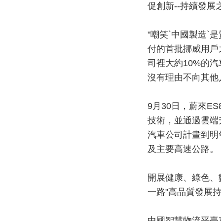
促創新--持續發展
"嘲笑`中國製造`
付的首批挪威用戶
司裡大約10%的
沒有理由不向其他
9月30日，蔚來
技術，並通過雲端
汽車公司計畫到明
及主要高速公路。
開展健康、綠色、
一路"高品質發展
中國智慧物流平臺