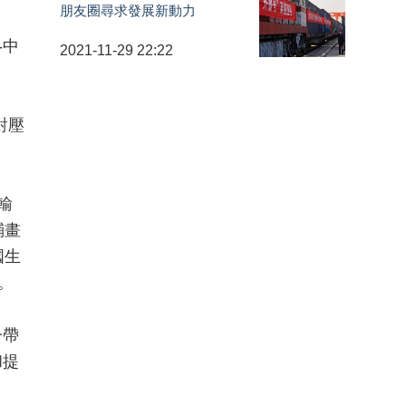
朋友圈尋求發展新動力
-中
2021-11-29 22:22
對壓
輸
鋪畫
國生
。
一帶
和提