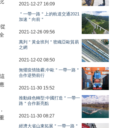
比
2021-12-27 16:09
＂一帶一路＂上的軌道交通2021
加速＂向前＂
，從
2021-12-26 09:56
全
萬列＂黃金班列＂密織亞歐貿易
之網
2021-12-02 08:50
無懼疫情陰霾,中歐＂一帶一路＂
合作逆勢前行
這
應
2021-11-30 15:52
推動綠色轉型:中國打造＂一帶一
路＂合作新亮點
，
2021-11-30 08:27
重
經濟大省山東拓展＂一帶一路＂