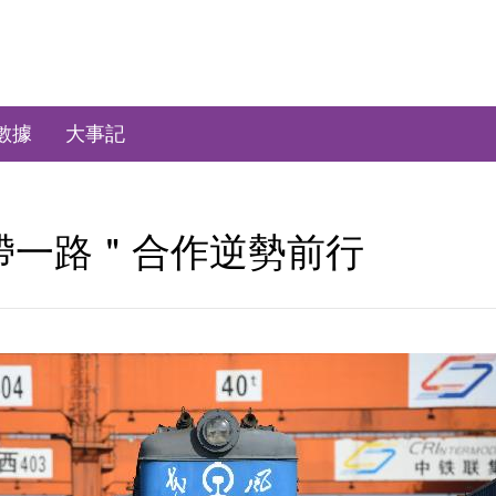
數據
大事記
帶一路＂合作逆勢前行