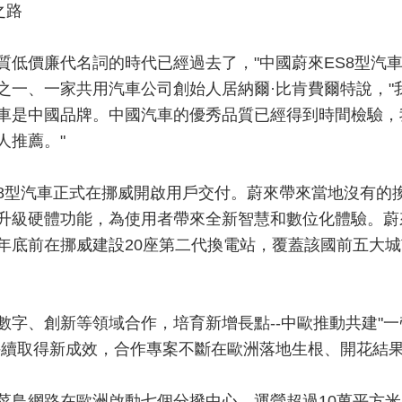
之路
是質低價廉代名詞的時代已經過去了，"中國蔚來ES8型汽
之一、一家共用汽車公司創始人居納爾·比肯費爾特說，"
汽車是中國品牌。中國汽車的優秀品質已經得到時間檢驗，
人推薦。"
ES8型汽車正式在挪威開啟用戶交付。蔚來帶來當地沒有的
升級硬體功能，為使用者帶來全新智慧和數位化體驗。蔚
年底前在挪威建設20座第二代換電站，覆蓋該國前五大城
數字、創新等領域合作，培育新增長點--中歐推動共建"一
持續取得新成效，合作專案不斷在歐洲落地生根、開花結
菜鳥網路在歐洲啟動七個分撥中心，運營超過10萬平方米