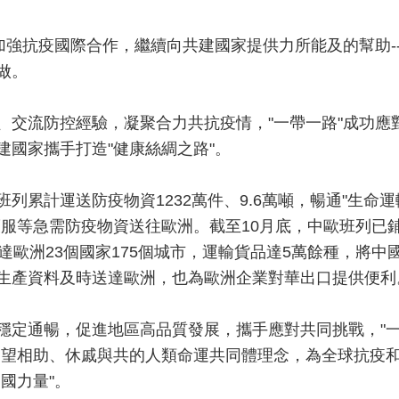
要加強抗疫國際合作，繼續向共建國家提供力所能及的幫助-
做。
、交流防控經驗，凝聚合力共抗疫情，"一帶一路"成功應
建國家攜手打造"健康絲綢之路"。
列累計運送防疫物資1232萬件、9.6萬噸，暢通"生命運
護服等急需防疫物資送往歐洲。截至10月底，中歐班列已
達歐洲23個國家175個城市，運輸貨品達5萬餘種，將中
生產資料及時送達歐洲，也為歐洲企業對華出口提供便利
穩定通暢，促進地區高品質發展，攜手應對共同挑戰，"
守望相助、休戚與共的人類命運共同體理念，為全球抗疫
國力量"。