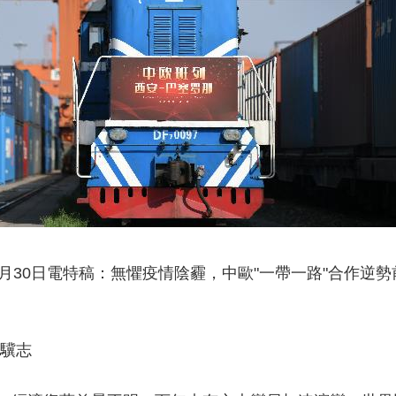
月30日電特稿：無懼疫情陰霾，中歐"一帶一路"合作逆勢
李驥志