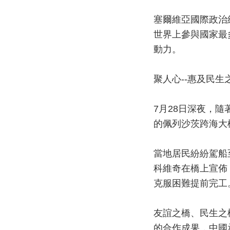
塞爾維亞國際政治
世界上參與國家最
動力。
聚人心--惠及民生
7月28日深夜，
的佩列沙茨跨海大
當地居民紛紛駕船
科維奇在橋上宣佈
克服困難提前完工
友誼之橋、民生之
的合作成果，中國