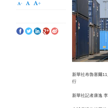
新華社布魯塞爾11
行
新華社記者康逸 