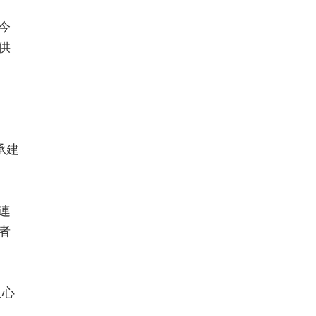
今
供
承建
連
者
人心