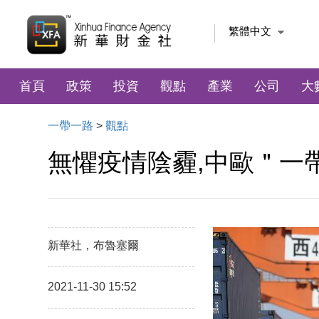
繁體中文
首頁
政策
投資
觀點
產業
公司
大
一帶一路
>
觀點
無懼疫情陰霾,中歐＂一
新華社，布魯塞爾
2021-11-30 15:52