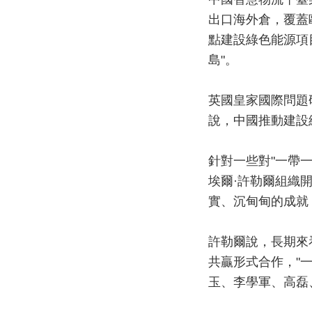
出口海外倉，覆蓋
點建設綠色能源項
島"。
英國皇家國際問題
說，中國推動建設
針對一些對"一帶
埃爾·許勒爾組織開
實、沉甸甸的成就
許勒爾說，長期來
共贏形式合作，"
玉、李學軍、高磊