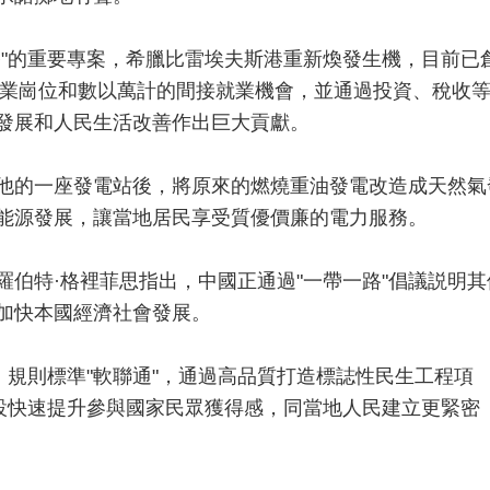
路"的重要專案，希臘比雷埃夫斯港重新煥發生機，目前已
接就業崗位和數以萬計的間接就業機會，並通過投資、稅收
發展和人民生活改善作出巨大貢獻。
他的一座發電站後，將原來的燃燒重油發電改造成天然氣
能源發展，讓當地居民享受質優價廉的電力服務。
羅伯特·格裡菲思指出，中國正通過"一帶一路"倡議説明其
加快本國經濟社會發展。
"、規則標準"軟聯通"，通過高品質打造標誌性民生工程項
建設快速提升參與國家民眾獲得感，同當地人民建立更緊密