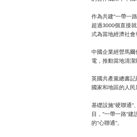
作為共建"一帶一
超過3000個直
式為當地經濟社會
中國企業經營馬爾
電，推動當地清潔
英國共產黨總書記
國家和地區的人民
基礎設施"硬聯通
目，"一帶一路"
的"心聯通"。