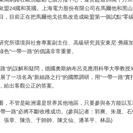
歐盟24國和英國。上海電力股份有限公司在馬爾他和黑山
目，目前正在把馬爾他戈佐島改造成歐盟第一個試點"零
研究所環境與社會專案副主任、高級研究員安東尼·弗羅
綠色"一帶一路"的倡議非常重要。
一路"的誤解和疑問，德國奧斯納布呂克應用科學大學教授
展了一項名為"新絲路之行"的國際調研，用"一帶一路"實
，給出客觀公正的答案。
看，不管是歐洲還是世界其他地區，只要參與各方能以互
一帶一路"必將不斷收穫成功。(參與記者：郭爽、朱晟、石
、張章、陳浩、于帥帥、陳文仙、潘革平、林晶)