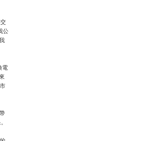
車交
我公
我
換電
來
市
帶
果。
的