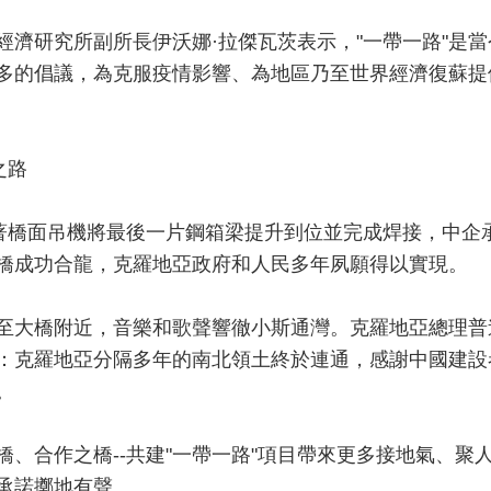
經濟研究所副所長伊沃娜·拉傑瓦茨表示，"一帶一路"是當
多的倡議，為克服疫情影響、為地區乃至世界經濟復蘇提
之路
隨著橋面吊機將最後一片鋼箱梁提升到位並完成焊接，中企
橋成功合龍，克羅地亞政府和人民多年夙願得以實現。
至大橋附近，音樂和歌聲響徹小斯通灣。克羅地亞總理普
：克羅地亞分隔多年的南北領土終於連通，感謝中國建設
。
橋、合作之橋--共建"一帶一路"項目帶來更多接地氣、聚
承諾擲地有聲。