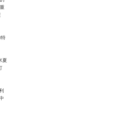
重
碳
加特
米夏
打
利
中