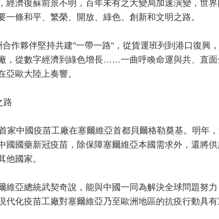
，經濟復蘇前景不明，百年未有之大變局加速演變，世界
要一條和平、繁榮、開放、綠色、創新和文明之路。
洲合作夥伴堅持共建"一帶一路"，從貨運班列到港口復興
廠，從數字經濟到綠色增長……一曲呼喚命運與共、直面
在亞歐大陸上奏響。
之路
區首家中國疫苗工廠在塞爾維亞首都貝爾格勒奠基。明年，
中國國藥新冠疫苗，除保障塞爾維亞本國需求外，還將供
其他國家。
爾維亞總統武契奇說，能與中國一同為解決全球問題努力
現代化疫苗工廠對塞爾維亞乃至歐洲地區的抗疫行動具有