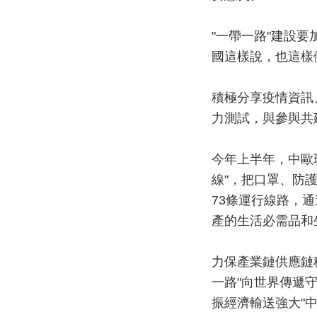
"一帶一路"建設
國這樣說，也這樣
積極分享疫情資訊
力測試，與參與共
今年上半年，中歐班
線"，把口罩、防
73條運行線路，通
產的生活必需品和
力保產業鏈供應鏈
一路"向世界傳遞
振經濟輸送強大"中