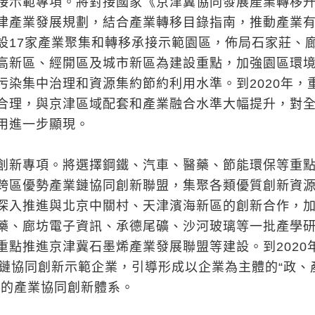
接示範專項。將對接國家《京津冀協同發展產業轉移
津產業發展規劃，結合產業轉移目錄指南，推動產業
設17家產業聚集和轉移承接示範園區，佈局石家莊、
高新區、經開區及城市新區為建設重點，加強園區環
污染集中治理和資源集約節約利用水準。到2020年，
合理，與京津區域配套和產業融合水準大幅提升，對
用進一步顯現。
創新專項。將選擇鋼鐵、汽車、醫藥、節能環保等重
跨區優勢產業鏈協同創新聯盟，集聚各類優質創新資
深入推進與北京中關村、天津濱海新區的創新合作，
藥、廊坊電子資訊、承德尾礦、沙河玻璃等一批產學
重點推進京津冀石墨烯產業發展聯盟等建設。到2020
業鏈協同創新示範企業，引導形成以企業為主體的“政、
合的產業協同創新體系。