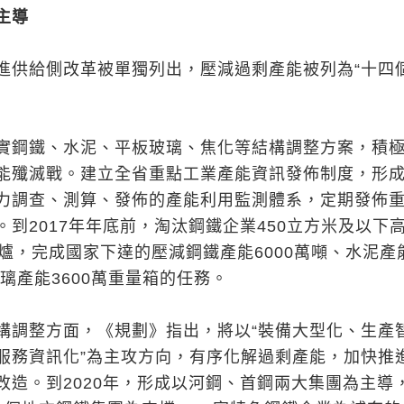
主導
進供給側改革被單獨列出，壓減過剩產能被列為“十四
實鋼鐵、水泥、平板玻璃、焦化等結構調整方案，積
能殲滅戰。建立全省重點工業產能資訊發佈制度，形
力調查、測算、發佈的產能利用監測體系，定期發佈
到2017年年底前，淘汰鋼鐵企業450立方米及以下
轉爐，完成國家下達的壓減鋼鐵產能6000萬噸、水泥產
玻璃產能3600萬重量箱的任務。
構調整方面，《規劃》指出，將以“裝備大型化、生產
服務資訊化”為主攻方向，有序化解過剩產能，加快推
改造。到2020年，形成以河鋼、首鋼兩大集團為主導