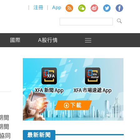
|
注冊
|
App
國際
A股行情
期間
期間
最新新聞
協同