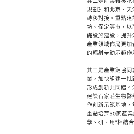
其二是產業轉移承
規劃》和北京、天
轉移對接。重點建
坊、保定等市，以
礎設施建設，提升
產業領域佈局更加
的輻射帶動示範作
其三是產業鏈協同
業，加快組建一批
形成創新共同體。
建設石家莊生物醫
作創新示範基地，
重點培育50家產
學、研、用”相結