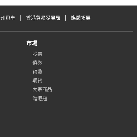
廣州飛卓
香港貿易發展局
媒體拓展
市場
股票
債券
貨幣
期貨
大宗商品
滬港通