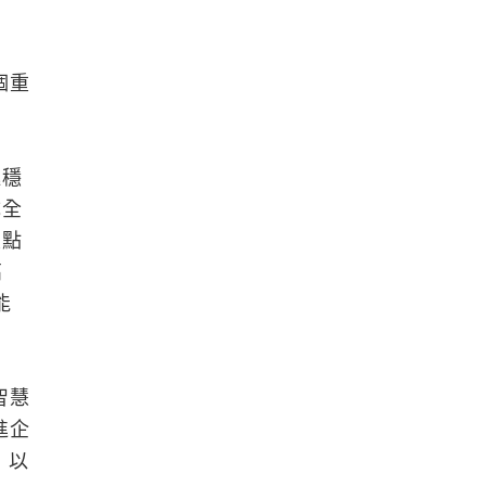
個重
極穩
成全
重點
高
能
智慧
進企
，以