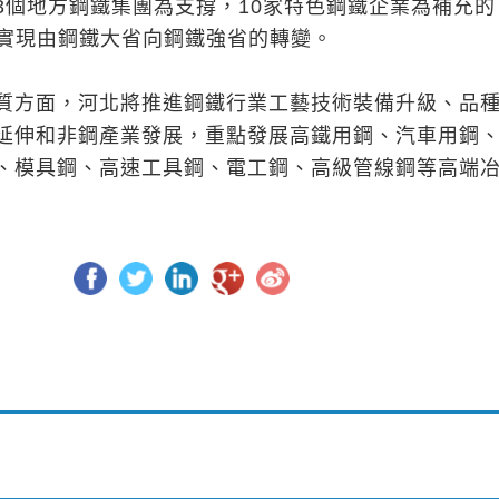
3個地方鋼鐵集團為支撐，10家特色鋼鐵企業為補充的
局，實現由鋼鐵大省向鋼鐵強省的轉變。
質方面，河北將推進鋼鐵行業工藝技術裝備升級、品
延伸和非鋼產業發展，重點發展高鐵用鋼、汽車用鋼
、模具鋼、高速工具鋼、電工鋼、高級管線鋼等高端