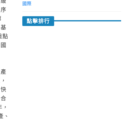
升級
國際
有序
廊
點擊排行
境基
重點
全國
點產
源，
加快
研合
年，
產、