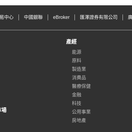
易中心
中國銀聯
eBroker
匯澤證券有限公司
產經
能源
原料
製造業
消費品
醫療保健
金融
科技
市場
公用事業
房地產