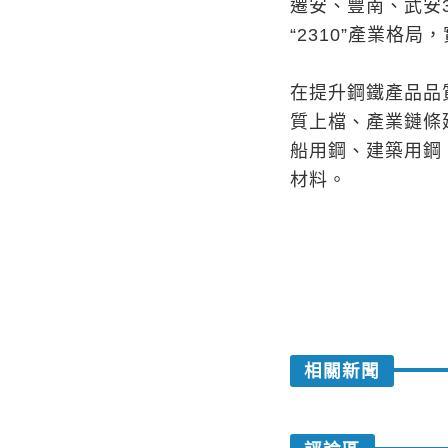
遷安、豐南、武安
“2310”產業格
在提升鋼鐵產品品
質上檔、產業鏈條
船用鋼、建築用鋼
材料。
相關新聞