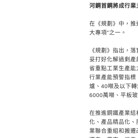
河鋼首鋼將成行業
在《規劃》中，推
大專項”之一。
《規劃》指出，落
妥打好化解過剩產
省重點工業生產能
行業產能預警指標。
爐、40噸及以下
6000萬噸、平板
在推進鋼鐵產業結
化、產品精品化、
業聯合重組和搬遷