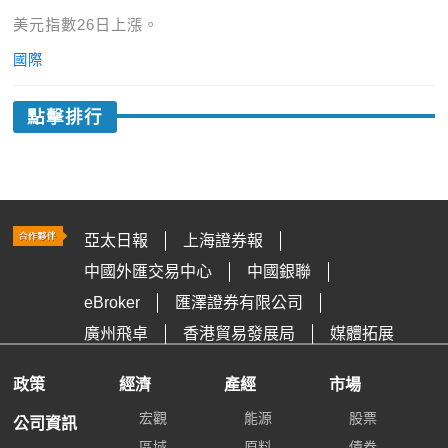
美元指數26日上漲。
國際
點擊排行
亞太日報
上海證券報
中國外匯交易中心
中國銀聯
eBroker
匯澤證券有限公司
廣州飛卓
香港貿易發展局
媒體拓展
政策
經濟
產經
市場
宏觀
能源
股票
公司資訊
區域
原料
債券