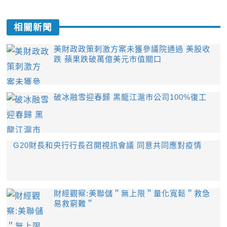
相關新聞
美財政政策刺激方案未獲參議院通過 美股收
跌 蘋果跌破萬億美元市值關口
破冰融雪迎春歸 黑龍江滬市公司100%復工
G20財長和央行行長召開視訊會議 同意共同應對疫情
財經觀察:美聯儲＂無上限＂量化寬鬆＂救急
易救窮難＂