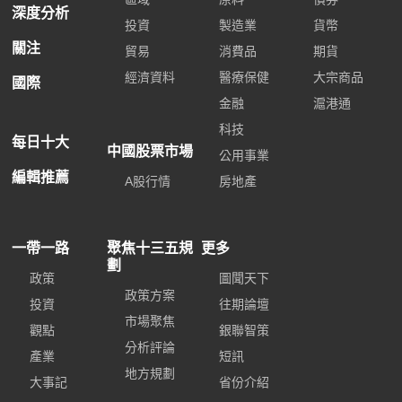
深度分析
投資
製造業
貨幣
關注
貿易
消費品
期貨
經濟資料
醫療保健
大宗商品
國際
金融
滬港通
科技
每日十大
中國股票市場
公用事業
編輯推薦
A股行情
房地產
一帶一路
聚焦十三五規
更多
劃
政策
圖聞天下
政策方案
投資
往期論壇
市場聚焦
觀點
銀聯智策
分析評論
產業
短訊
地方規劃
大事記
省份介紹