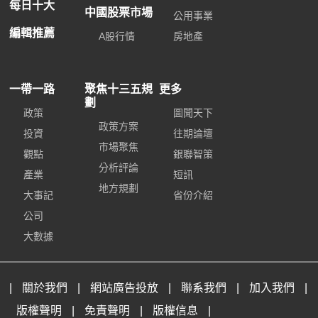
每日十大
中國股票市場
公用事業
編輯推薦
A股行情
房地產
一帶一路
聚焦十三五規
更多
劃
政策
圖聞天下
政策方案
投資
往期論壇
市場聚焦
觀點
銀聯智策
分析評論
產業
短訊
地方規劃
大事記
省份介紹
公司
大數據
|
關於我們
|
網站廣告投放
|
聯系我們
|
加入我們
|
版權聲明
|
免責聲明
|
版權信息
|