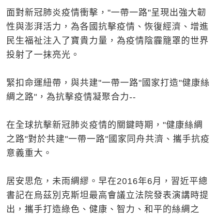
面對新冠肺炎疫情衝擊，"一帶一路"呈現出強大韌
性與澎湃活力，為各國抗擊疫情、恢復經濟、增進
民生福祉注入了寶貴力量，為疫情陰霾籠罩的世界
投射了一抹亮光。
緊扣命運紐帶，與共建"一帶一路"國家打造"健康絲
綢之路"，為抗擊疫情凝聚合力--
在全球抗擊新冠肺炎疫情的關鍵時期，"健康絲綢
之路"對於共建"一帶一路"國家同舟共濟、攜手抗疫
意義重大。
居安思危，未雨綢繆。早在2016年6月，習近平總
書記在烏茲別克斯坦最高會議立法院發表演講時提
出，攜手打造綠色、健康、智力、和平的絲綢之