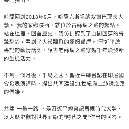
書記指出。
時間回到2013年9月，哈薩克斯坦納紮爾巴耶夫大
學。"我的家鄉陝西，就位於古絲綢之路的起點。
站在這裡，回首歷史，我仿佛聽到了山間回蕩的聲
聲駝鈴，看到了大漠飄飛的嫋嫋孤煙。"習近平總
書記的動情話語，讓古老絲綢之路穿越千年煥發新
的生機活力。
不到一個月後，千島之國。習近平總書記在印尼國
會發表演講時，提出共同建設21世紀海上絲綢之路
的倡議。
共建"一帶一路"，是習近平總書記著眼時代大勢、
以大歷史觀對世界面臨的"時代之問"作出的回答。