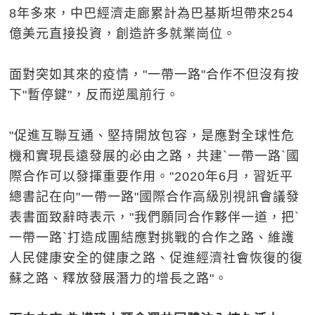
8年多來，中巴經濟走廊累計為巴基斯坦帶來254
億美元直接投資，創造許多就業崗位。
面對突如其來的疫情，"一帶一路"合作不但沒有按
下"暫停鍵"，反而逆風前行。
"促進互聯互通、堅持開放包容，是應對全球性危
機和實現長遠發展的必由之路，共建`一帶一路`國
際合作可以發揮重要作用。"2020年6月，習近平
總書記在向"一帶一路"國際合作高級別視訊會議發
表書面致辭時表示，"我們願同合作夥伴一道，把`
一帶一路`打造成團結應對挑戰的合作之路、維護
人民健康安全的健康之路、促進經濟社會恢復的復
蘇之路、釋放發展潛力的增長之路"。