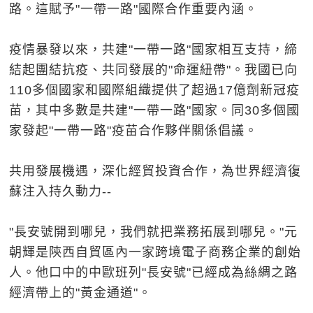
路。這賦予"一帶一路"國際合作重要內涵。
疫情暴發以來，共建"一帶一路"國家相互支持，締
結起團結抗疫、共同發展的"命運紐帶"。我國已向
110多個國家和國際組織提供了超過17億劑新冠疫
苗，其中多數是共建"一帶一路"國家。同30多個國
家發起"一帶一路"疫苗合作夥伴關係倡議。
共用發展機遇，深化經貿投資合作，為世界經濟復
蘇注入持久動力--
"長安號開到哪兒，我們就把業務拓展到哪兒。"元
朝輝是陝西自貿區內一家跨境電子商務企業的創始
人。他口中的中歐班列"長安號"已經成為絲綢之路
經濟帶上的"黃金通道"。