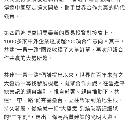
傳遞中國堅定擴大開放、攜手世界合作共贏的時代
強音。
第四屆進博會期間舉辦的貿易投資對接會上，
1000多家中外企業達成超200項合作意向。其中，
共建"一帶一路"國家收穫了大量訂單，再次印證合
作共贏的大勢所趨。
共建"一帶一路"倡議提出以來，世界在百年未有之
大變局中尋找發展機遇、凝聚合作共識。在習近平
總書記的親自謀劃、親自部署、親自推動下，共
建"一帶一路"從夯基壘台、立柱架梁到落地生根、
持久發展，從繪就一幅"大寫意"到繪製精謹細膩
的"工筆劃"，走出一條高品質建設的光明大道。