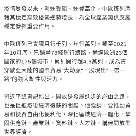
疫情暴發以來，海運受阻、運費高企，中歐班列憑
藉其穩定高效優勢逆勢增長，為全球產業鏈供應鏈
穩定發揮重要作用。
中歐班列已實現月行千列、年行萬列。截至2021
年10月底，已鋪畫73條運行線路，通達歐洲23個
國家的175個城市，累計開行超4.6萬列，成為貫
穿歐亞大陸的國際貿易"大動脈"，展現出"一帶一
路"的強大韌性與活力。
習近平總書記指出，開放是發展進步的必由之路，
也是促進疫後經濟復蘇的關鍵。他強調，要推動貿
易和投資自由化便利化，深化區域經濟一體化，鞏
固供應鏈、產業鏈、資料鏈、人才鏈，構建開放型
世界經濟。