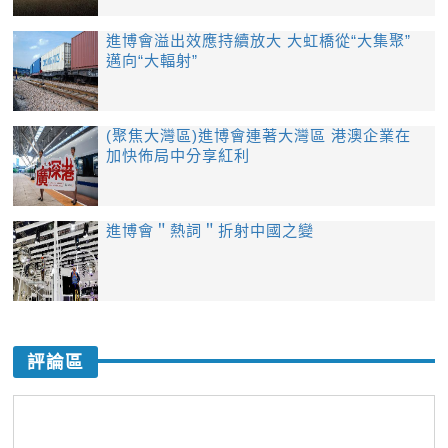
進博會溢出效應持續放大 大虹橋從“大集聚”
邁向“大輻射”
(聚焦大灣區)進博會連著大灣區 港澳企業在
加快佈局中分享紅利
進博會＂熱詞＂折射中國之變
評論區