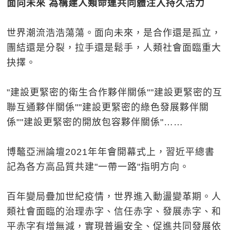
面向未來 為構建人類命運共同體注入持久活力
世界潮流浩浩蕩蕩。面向未來，是合作還是孤立，
團結還是分裂，拉手還是鬆手，人類社會面臨重大
抉擇。
"建設更緊密的衛生合作夥伴關係""建設更緊密的互
聯互通夥伴關係""建設更緊密的綠色發展夥伴關
係""建設更緊密的開放包容夥伴關係"……
博鼇亞洲論壇2021年年會開幕式上，習近平總書
記為各方高品質共建"一帶一路"指明方向。
百年變局疊加世紀疫情，世界進入動盪變革期。人
類社會面臨的治理赤字、信任赤字、發展赤字、和
平赤字有增無減，實現普遍安全、促進共同發展依