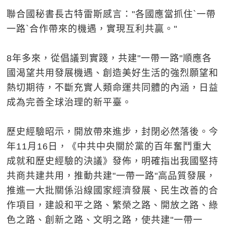
聯合國秘書長古特雷斯感言："各國應當抓住`一帶
一路`合作帶來的機遇，實現互利共贏。"
8年多來，從倡議到實踐，共建"一帶一路"順應各
國渴望共用發展機遇、創造美好生活的強烈願望和
熱切期待，不斷充實人類命運共同體的內涵，日益
成為完善全球治理的新平臺。
歷史經驗昭示，開放帶來進步，封閉必然落後。今
年11月16日，《中共中央關於黨的百年奮鬥重大
成就和歷史經驗的決議》發佈，明確指出我國堅持
共商共建共用，推動共建"一帶一路"高品質發展，
推進一大批關係沿線國家經濟發展、民生改善的合
作項目，建設和平之路、繁榮之路、開放之路、綠
色之路、創新之路、文明之路，使共建"一帶一