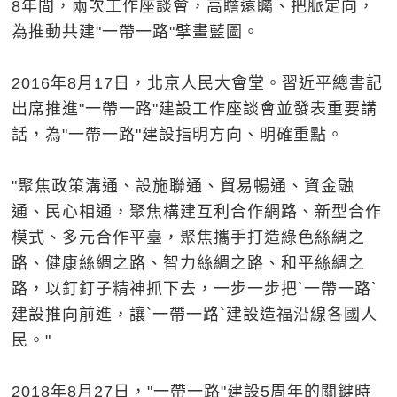
8年間，兩次工作座談會，高瞻遠矚、把脈定向，
為推動共建"一帶一路"擘畫藍圖。
2016年8月17日，北京人民大會堂。習近平總書記
出席推進"一帶一路"建設工作座談會並發表重要講
話，為"一帶一路"建設指明方向、明確重點。
"聚焦政策溝通、設施聯通、貿易暢通、資金融
通、民心相通，聚焦構建互利合作網路、新型合作
模式、多元合作平臺，聚焦攜手打造綠色絲綢之
路、健康絲綢之路、智力絲綢之路、和平絲綢之
路，以釘釘子精神抓下去，一步一步把`一帶一路`
建設推向前進，讓`一帶一路`建設造福沿線各國人
民。"
2018年8月27日，"一帶一路"建設5周年的關鍵時