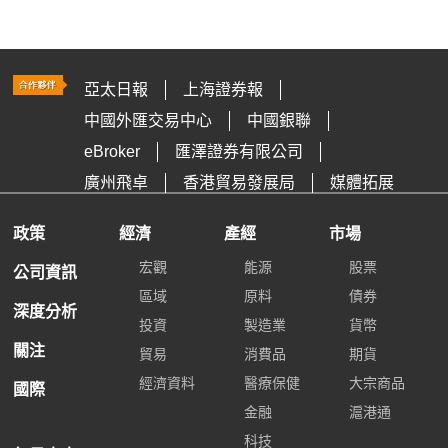
亞太日報
上海證券報
中國外匯交易中心
中國銀聯
eBroker
匯澤證券有限公司
廣州飛卓
香港貿易發展局
媒體拓展
政策
經濟
產經
市場
宏觀
能源
股票
公司資訊
區域
原料
債券
深度分析
投資
製造業
貨幣
關注
貿易
消費品
期貨
經濟資料
醫療保健
大宗商品
國際
金融
滬港通
科技