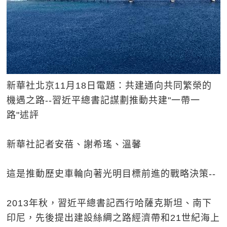
新華社北京11月18日電題：共建通向共同繁榮的
機遇之路--習近平總書記謀劃推動共建"一帶一
路"述評
新華社記者安蓓、謝希瑤、溫馨
這是推動歷史車輪向著光明目標前進的戰略決策--
2013年秋，習近平總書記西行哈薩克斯坦、南下
印尼，先後提出建設絲綢之路經濟帶和21世紀海上