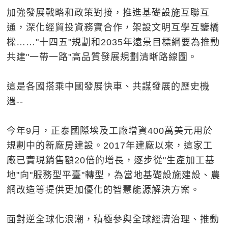
加強發展戰略和政策對接，推進基礎設施互聯互
通，深化經貿投資務實合作，架設文明互學互鑒橋
樑……"十四五"規劃和2035年遠景目標綱要為推動
共建"一帶一路"高品質發展規劃清晰路線圖。
這是各國搭乘中國發展快車、共謀發展的歷史機
遇--
今年9月，正泰國際埃及工廠增資400萬美元用於
規劃中的新廠房建設。2017年建廠以來，這家工
廠已實現銷售額20倍的增長，逐步從"生產加工基
地"向"服務型平臺"轉型，為當地基礎設施建設、農
網改造等提供更加優化的智慧能源解決方案。
面對逆全球化浪潮，積極參與全球經濟治理、推動