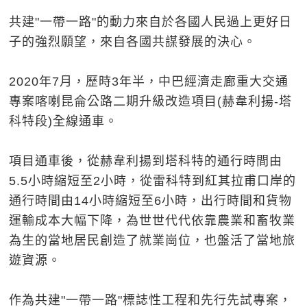
共建"一帶一路"的動力來自於各國人民過上更好日
子的強烈願望，來自各國共謀發展的決心。
2020年7月，歷時3年半，中巴經濟走廊重大交通
專案喀喇昆侖公路二期升級改造項目(赫韋利揚-塔
科特段)全線通車。
項目通車後，從赫韋利揚到塔科特的通行時間由
5.5小時縮短至2小時，從雷科特到紅其拉甫口岸的
通行時間由14小時縮短至6小時，出行時間和貨物
運輸成本大幅下降，為世世代代依靠農業和畜牧業
為生的當地居民創造了就業崗位，也盤活了當地旅
遊資源。
作為共建"一帶一路"標誌性工程和先行先試專案，