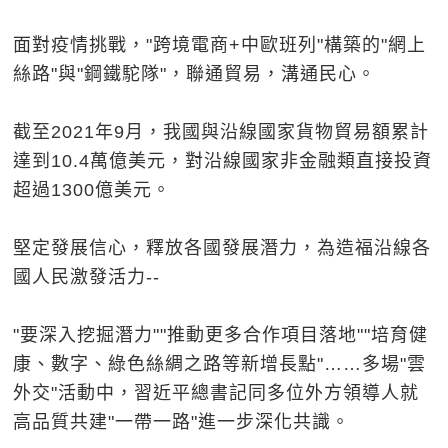
面對疫情挑戰，"跨境電商+中歐班列"構築的"網上
絲路"與"鋼鐵駝隊"，聯通貿易，溝通民心。
截至2021年9月，我國與沿線國家貨物貿易額累計
達到10.4萬億美元，對沿線國家非金融類直接投資
超過1300億美元。
堅定發展信心，釋放各國發展潛力，為造福沿線各
國人民激發活力--
"要深入挖掘潛力""推動更多合作項目落地""培育健
康、數字、綠色絲綢之路等新增長點"……多場"雲
外交"活動中，習近平總書記同多位外方領導人就
高品質共建"一帶一路"進一步深化共識。