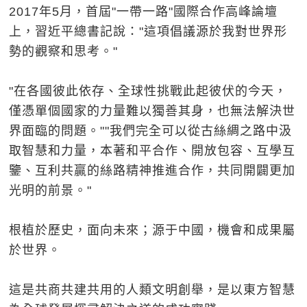
2017年5月，首屆"一帶一路"國際合作高峰論壇
上，習近平總書記說："這項倡議源於我對世界形
勢的觀察和思考。"
"在各國彼此依存、全球性挑戰此起彼伏的今天，
僅憑單個國家的力量難以獨善其身，也無法解決世
界面臨的問題。""我們完全可以從古絲綢之路中汲
取智慧和力量，本著和平合作、開放包容、互學互
鑒、互利共贏的絲路精神推進合作，共同開闢更加
光明的前景。"
根植於歷史，面向未來；源于中國，機會和成果屬
於世界。
這是共商共建共用的人類文明創舉，是以東方智慧