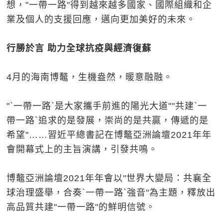
想，"一帶一路"得到越來越多國家、國際組織和企
業及個人的支援回應，邁向更加美好的未來。
行勝於言 助力全球抗疫與經濟復蘇
4月的海南博鼇，生機盎然，暖意融融。
"`一帶一路`是大家攜手前進的陽光大道""共建`一
帶一路`追求的是發展，崇尚的是共贏，傳遞的是
希望"……習近平總書記在博鼇亞洲論壇2021年年
會開幕式上的主旨演講，引發共鳴。
博鼇亞洲論壇2021年年會以"世界大變局：共襄全
球治理盛舉，合奏`一帶一路`強音"為主題，釋放出
高品質共建"一帶一路"的鮮明信號。