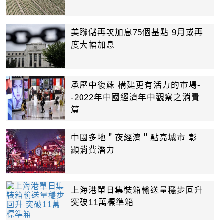
美聯儲再次加息75個基點 9月或再
度大幅加息
承壓中復蘇 構建更有活力的市場-
-2022年中國經濟年中觀察之消費
篇
中國多地＂夜經濟＂點亮城市 彰
顯消費潛力
上海港單日集裝箱輸送量穩步回升
突破11萬標準箱