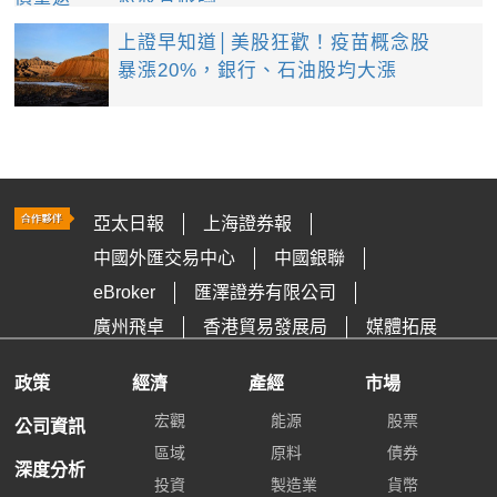
上證早知道│美股狂歡！疫苗概念股
暴漲20%，銀行、石油股均大漲
亞太日報
上海證券報
中國外匯交易中心
中國銀聯
eBroker
匯澤證券有限公司
廣州飛卓
香港貿易發展局
媒體拓展
政策
經濟
產經
市場
宏觀
能源
股票
公司資訊
區域
原料
債券
深度分析
投資
製造業
貨幣