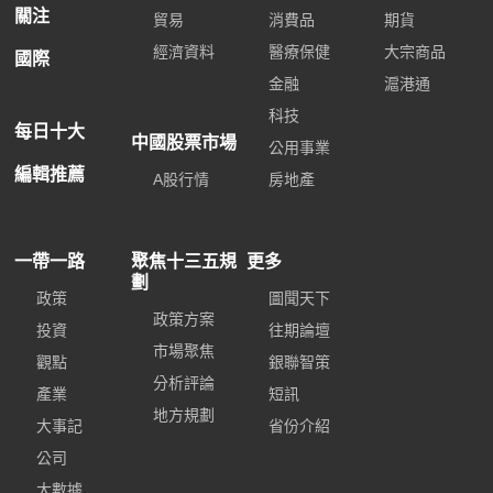
關注
貿易
消費品
期貨
經濟資料
醫療保健
大宗商品
國際
金融
滬港通
科技
每日十大
中國股票市場
公用事業
編輯推薦
A股行情
房地產
一帶一路
聚焦十三五規
更多
劃
政策
圖聞天下
政策方案
投資
往期論壇
市場聚焦
觀點
銀聯智策
分析評論
產業
短訊
地方規劃
大事記
省份介紹
公司
大數據