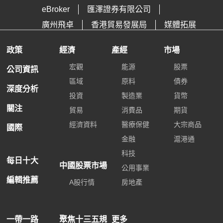
eBroker
匯澤證券有限公司
廣州飛卓
香港貿易發展局
媒體拓展
政策
經濟
產經
市場
宏觀
能源
股票
公司資訊
區域
原料
債券
深度分析
投資
製造業
貨幣
關注
貿易
消費品
期貨
經濟資料
醫療保健
大宗商品
國際
金融
滬港通
科技
每日十大
中國股票市場
公用事業
編輯推薦
A股行情
房地產
一帶一路
聚焦十三五規
更多