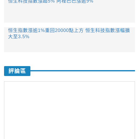
恒生科技指數漲超5% 阿裡巴巴漲逾9%
恒生指數漲逾1%重回20000點上方 恒生科技指數漲幅擴
大至3.5%
評論區