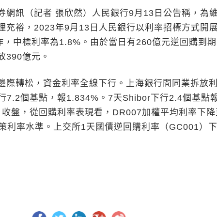
訊（記者 張欣然）人民銀行9月13日公告稱，為
充裕，2023年9月13日人民銀行以利率招標方式開
作，中標利率為1.8%。由於當日有260億元逆回購到
390億元。
際轉松，資金利率全線下行。上海銀行間同業拆放
行7.2個基點，報1.834%。7天Shibor下行2.4個基點
昨日收盤，從回購利率表現看，DR007加權平均利率下降
於政策利率水準。上交所1天國債逆回購利率（GC001）