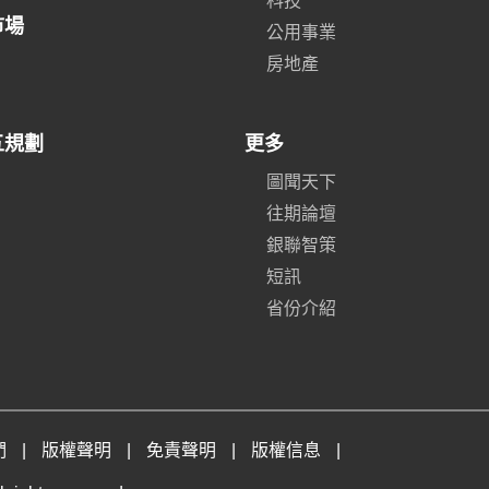
科技
市場
公用事業
房地產
五規劃
更多
圖聞天下
往期論壇
銀聯智策
短訊
省份介紹
們
|
版權聲明
|
免責聲明
|
版權信息
|