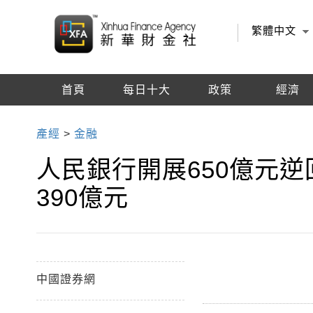
繁體中文
首頁
每日十大
政策
經濟
編輯推薦
產經
>
金融
人民銀行開展650億元
390億元
中國證券網