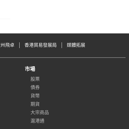
廣州飛卓
香港貿易發展局
媒體拓展
市場
股票
債券
貨幣
期貨
大宗商品
滬港通