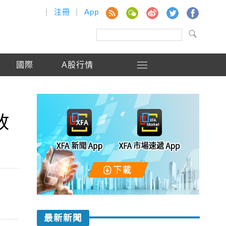
|
注冊
|
App
國際
A股行情
放
最新新聞