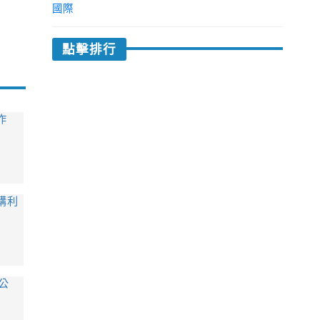
國際
縮小
點擊排行
作
文字
購利
公