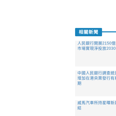
相關新聞
人民銀行開展2150
市場實現淨投放203
中國人民銀行調查統
增加在港央票發行有
期
威馬汽車所持星暉新
結