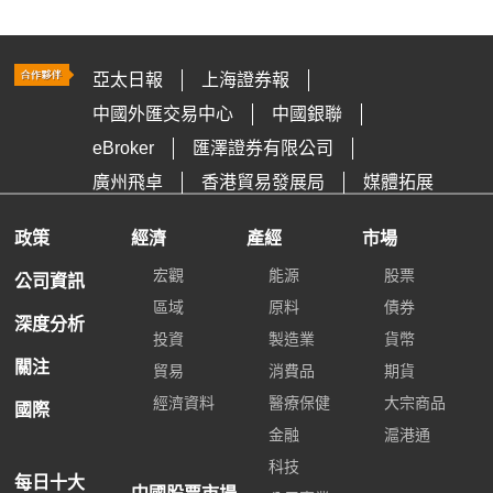
亞太日報
上海證券報
中國外匯交易中心
中國銀聯
eBroker
匯澤證券有限公司
廣州飛卓
香港貿易發展局
媒體拓展
政策
經濟
產經
市場
宏觀
能源
股票
公司資訊
區域
原料
債券
深度分析
投資
製造業
貨幣
關注
貿易
消費品
期貨
經濟資料
醫療保健
大宗商品
國際
金融
滬港通
科技
每日十大