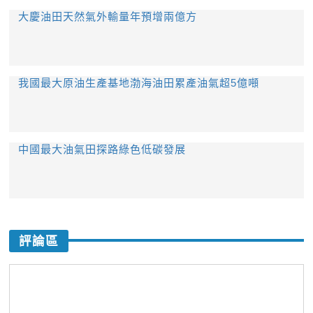
大慶油田天然氣外輸量年預增兩億方
我國最大原油生產基地渤海油田累產油氣超5億噸
中國最大油氣田探路綠色低碳發展
評論區