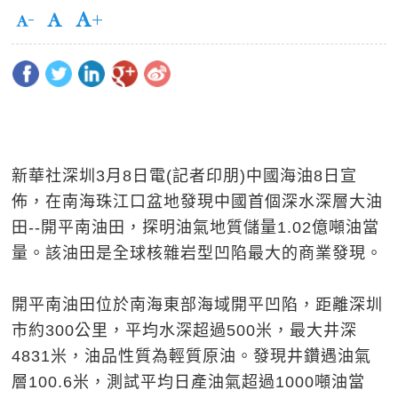
新華社深圳3月8日電(記者印朋)中國海油8日宣
佈，在南海珠江口盆地發現中國首個深水深層大油
田--開平南油田，探明油氣地質儲量1.02億噸油當
量。該油田是全球核雜岩型凹陷最大的商業發現。
開平南油田位於南海東部海域開平凹陷，距離深圳
市約300公里，平均水深超過500米，最大井深
4831米，油品性質為輕質原油。發現井鑽遇油氣
層100.6米，測試平均日產油氣超過1000噸油當