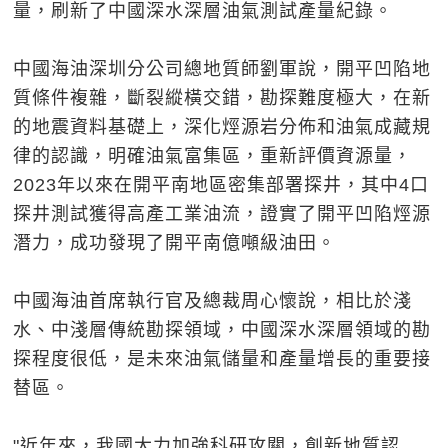
量，刷新了中國深水深層油氣測試產量紀錄。
中國海油深圳分公司總地質師劉軍說，開平凹陷地
質條件複雜，斷裂縱橫交錯，勘探難度極大，在新
的地震資料基礎上，深化烴源岩分佈和油氣成藏規
律的認識，明確油氣富集區，重新評價資源量，
2023年以來在開平南地區密集部署探井，其中4口
探井測試獲得高產工業油流，證實了開平凹陷烴源
潛力，成功發現了開平南億噸級油田。
中國海油首席執行官及總裁周心懷說，相比於淺
水、中淺層傳統勘探領域，中國深水深層領域的勘
探程度很低，是未來油氣儲量和產量增長的重要接
替區。
"近年來，我國大力加強科研攻關，創新地質認