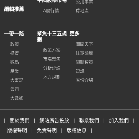
中國股票市場
公用事業
編輯推薦
A股行情
房地產
一帶一路
聚焦十三五規
更多
劃
政策
圖聞天下
政策方案
投資
往期論壇
市場聚焦
觀點
銀聯智策
分析評論
產業
短訊
地方規劃
大事記
省份介紹
公司
大數據
|
關於我們
|
網站廣告投放
|
聯系我們
|
加入我們
|
版權聲明
|
免責聲明
|
版權信息
|