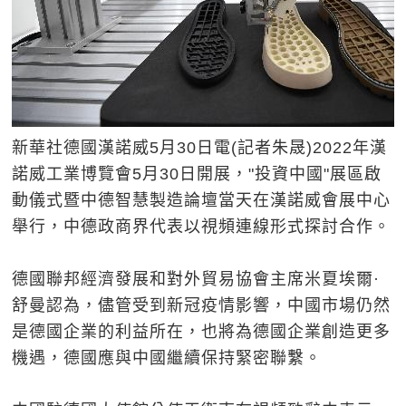
新華社德國漢諾威5月30日電(記者朱晟)2022年漢
諾威工業博覽會5月30日開展，"投資中國"展區啟
動儀式暨中德智慧製造論壇當天在漢諾威會展中心
舉行，中德政商界代表以視頻連線形式探討合作。
德國聯邦經濟發展和對外貿易協會主席米夏埃爾·
舒曼認為，儘管受到新冠疫情影響，中國市場仍然
是德國企業的利益所在，也將為德國企業創造更多
機遇，德國應與中國繼續保持緊密聯繫。