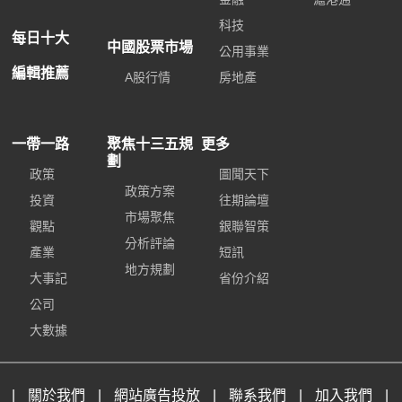
科技
每日十大
中國股票市場
公用事業
編輯推薦
A股行情
房地產
一帶一路
聚焦十三五規
更多
劃
政策
圖聞天下
政策方案
投資
往期論壇
市場聚焦
觀點
銀聯智策
分析評論
產業
短訊
地方規劃
大事記
省份介紹
公司
大數據
|
關於我們
|
網站廣告投放
|
聯系我們
|
加入我們
|