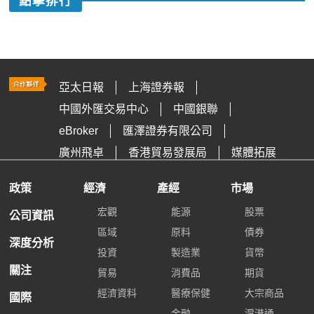
點擊排行
亞太日報
上海證券報
中國外匯交易中心
中國銀聯
eBroker
匯澤證券有限公司
廣州飛卓
香港貿易發展局
媒體拓展
政策
經濟
產經
市場
宏觀
能源
股票
公司資訊
區域
原料
債券
深度分析
投資
製造業
貨幣
關注
貿易
消費品
期貨
經濟資料
醫療保健
大宗商品
國際
金融
滬港通